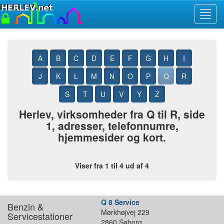
Toggl
navig
A
B
C
D
E
F
G
H
I
J
K
L
M
N
O
P
Q
R
S
T
U
V
Y
Z
Herlev, virksomheder fra Q til R, side
1, adresser, telefonnumre,
hjemmesider og kort.
Viser fra 1 til 4 ud af 4
Q 8 Service
Benzin &
Mørkhøjvej 229
Servicestationer
2860 Søborg