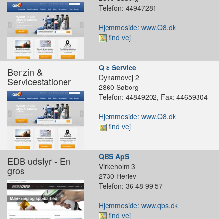
Telefon: 44947281
Hjemmeside: www.Q8.dk
find vej
Q 8 Service
Benzin &
Dynamovej 2
Servicestationer
2860 Søborg
Telefon: 44849202, Fax: 44659304
Hjemmeside: www.Q8.dk
find vej
QBS ApS
EDB udstyr - En
Virkeholm 3
gros
2730 Herlev
Telefon: 36 48 99 57
Hjemmeside: www.qbs.dk
find vej