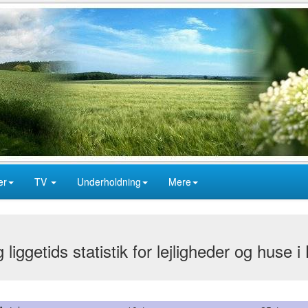
er
TV
Underholdning
Mere
 liggetids statistik for lejligheder og huse i