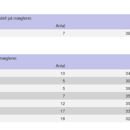
rdelt på mæglerer.
Antal
7
36
 mæglerer.
Antal
10
34
5
30
5
39
7
35
12
35
17
33
18
32