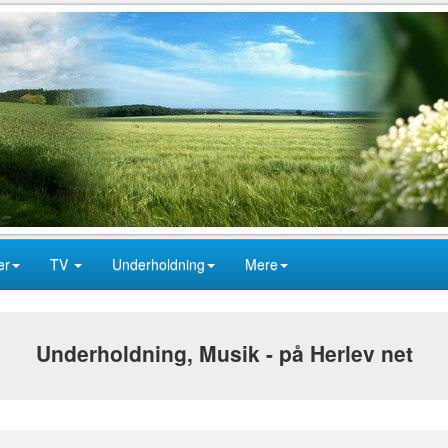
er
TV
Underholdning
Mere
Underholdning, Musik - på Herlev net