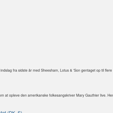
me indslag fra sidste år med Sheesham, Lotus & 'Son gentaget op til fler
om at opleve den amerikanske folkesangskriver Mary Gauthier live. He
tet (DK, S)