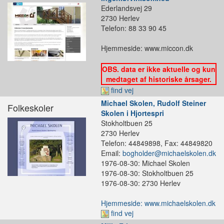
Ederlandsvej 29
2730 Herlev
Telefon: 88 33 90 45
Hjemmeside: www.miccon.dk
OBS. data er ikke aktuelle og kun
medtaget af historiske årsager.
find vej
Michael Skolen, Rudolf Steiner
Folkeskoler
Skolen i Hjortespri
Stokholtbuen 25
2730 Herlev
Telefon: 44849898, Fax: 44849820
Email:
bogholder@michaelskolen.dk
1976-08-30: Michael Skolen
1976-08-30: Stokholtbuen 25
1976-08-30: 2730 Herlev
Hjemmeside: www.michaelskolen.dk
find vej