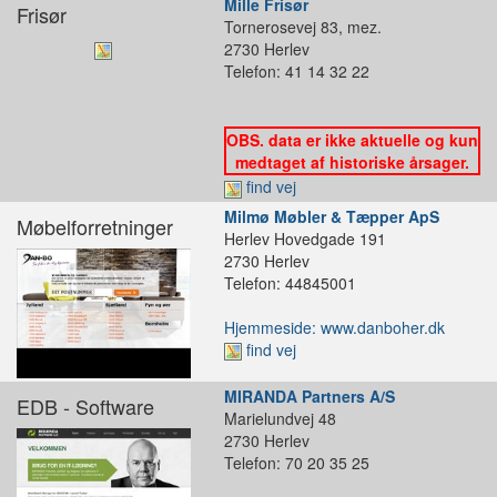
Mille Frisør
Frisør
Tornerosevej 83, mez.
2730 Herlev
Telefon: 41 14 32 22
OBS. data er ikke aktuelle og kun
medtaget af historiske årsager.
find vej
Milmø Møbler & Tæpper ApS
Møbelforretninger
Herlev Hovedgade 191
2730 Herlev
Telefon: 44845001
Hjemmeside: www.danboher.dk
find vej
MIRANDA Partners A/S
EDB - Software
Marielundvej 48
2730 Herlev
Telefon: 70 20 35 25