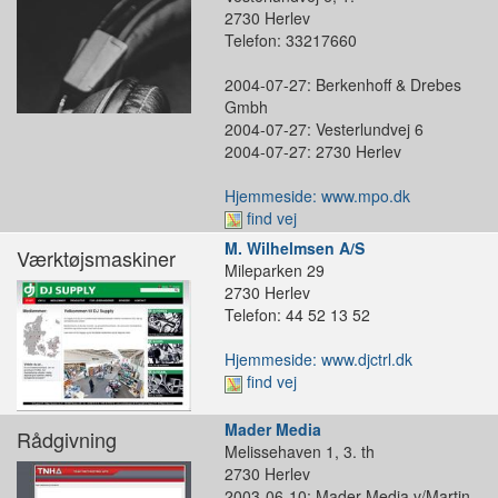
2730 Herlev
Telefon: 33217660
2004-07-27: Berkenhoff & Drebes
Gmbh
2004-07-27: Vesterlundvej 6
2004-07-27: 2730 Herlev
Hjemmeside: www.mpo.dk
find vej
M. Wilhelmsen A/S
Værktøjsmaskiner
Mileparken 29
2730 Herlev
Telefon: 44 52 13 52
Hjemmeside: www.djctrl.dk
find vej
Mader Media
Rådgivning
Melissehaven 1, 3. th
2730 Herlev
2003-06-10: Mader Media v/Martin