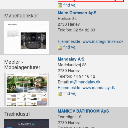
find vej
Malte Gormsen ApS
Møbelfabrikker
Hørkær 34
2730 Herlev
Telefon: 32 54 82 83
Hjemmeside: www.maltegormsen.dk
find vej
Mandalay A/S
Møbler -
Marielundvej 28
Møbelagenturer
2730 Herlev
Telefon: 44 94 16 42
Email:
at@mandalay.dk
Hjemmeside: www.mandalay.dk
find vej
MANKOV BATHROOM ApS
Træindustri
Tværdiget 19
2730 Herlev
Telefon: 44 92 05 85