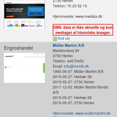
2730 Herlev
Telefon: 70 20 52 15
Hjemmeside: www.mwdata.dk
OBS. data er ikke aktuelle og kun
medtaget af historiske årsager.
find vej
Müller Martini A/S
Engroshandel
Marielundvej 29
2730 Herlev
Telefon: 44570450
Email:
info@mmdk.dk
1985-06-07: Müller Martini A/S
2015-05-27: Hørkær 28
2015-05-27: 2730 Herlev
2017-12-05: Müller Martini Nordic
A/S
2015-05-27: Hørkær 28
2015-05-27: 2730 Herlev
Hjemmeside: www.mullermartini.dk