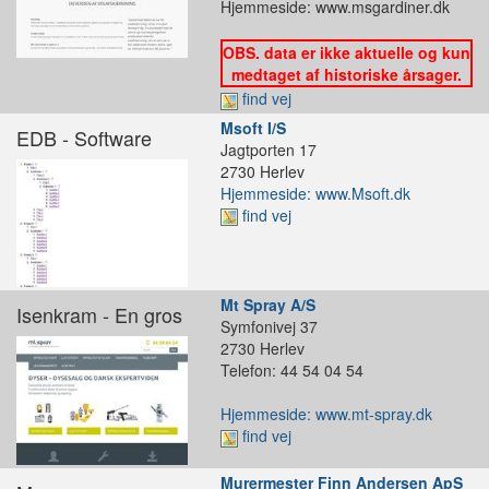
Hjemmeside: www.msgardiner.dk
OBS. data er ikke aktuelle og kun
medtaget af historiske årsager.
find vej
Msoft I/S
EDB - Software
Jagtporten 17
2730 Herlev
Hjemmeside: www.Msoft.dk
find vej
Mt Spray A/S
Isenkram - En gros
Symfonivej 37
2730 Herlev
Telefon: 44 54 04 54
Hjemmeside: www.mt-spray.dk
find vej
Murermester Finn Andersen ApS