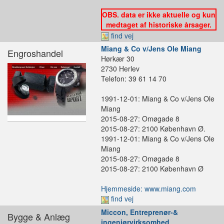
OBS. data er ikke aktuelle og kun
medtaget af historiske årsager.
find vej
Miang & Co v/Jens Ole Miang
Engroshandel
Hørkær 30
2730 Herlev
Telefon: 39 61 14 70
1991-12-01: Miang & Co v/Jens Ole
Miang
2015-08-27: Omøgade 8
2015-08-27: 2100 København Ø.
1991-12-01: Miang & Co v/Jens Ole
Miang
2015-08-27: Omøgade 8
2015-08-27: 2100 København Ø
Hjemmeside: www.miang.com
find vej
Miccon, Entreprenør-&
Bygge & Anlæg
ingeniørvirksomhed