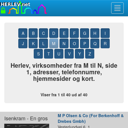
Toggl
navig
A
B
C
D
E
F
G
H
I
J
K
L
M
N
O
P
Q
R
S
T
U
V
Y
Z
Herlev, virksomheder fra M til N, side
1, adresser, telefonnumre,
hjemmesider og kort.
Viser fra 1 til 40 ud af 40
M P Olsen & Co (For Berkenhoff &
Isenkram - En gros
Drebes Gmbh)
Vesterlundvej 6, 1.