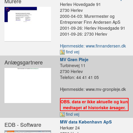
Murere
Herlev Hovedgade 91
2730 Herlev
2000-04-03: Murermester og
Entreprenør Finn Andersen ApS
2001-09-26: Herlev Hovedgade 91
2001-09-26: 2730 Herlev
Hjemmeside: www.finnandersen.dk
find vej
MV Grøn Pleje
Anlægsgartnere
Turbinevej 11
2730 Herlev
Telefon: 44 41 41 05
Hjemmeside: www.mv-gronpleje.dk
OBS. data er ikke aktuelle og kun
medtaget af historiske årsager.
find vej
MW data København ApS
EDB - Software
Hørkær 24