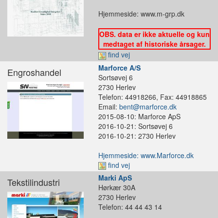
Hjemmeside: www.m-grp.dk
OBS. data er ikke aktuelle og kun
medtaget af historiske årsager.
find vej
Marforce A/S
Engroshandel
Sortsøvej 6
2730 Herlev
Telefon: 44918266, Fax: 44918865
Email:
bent@marforce.dk
2015-08-10: Marforce ApS
2016-10-21: Sortsøvej 6
2016-10-21: 2730 Herlev
Hjemmeside: www.Marforce.dk
find vej
Marki ApS
Tekstilindustri
Hørkær 30A
2730 Herlev
Telefon: 44 44 43 14