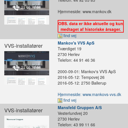
Hjemmeside: www.mankov.dk
OBS. data er ikke aktuelle og kun
medtaget af historiske årsager.
find vej
Mankov's VVS ApS
VVS-installatører
Tværdiget 19
2730 Herlev
Telefon: 44 91 46 36
2000-09-01: Mankov's VVS ApS
2016-05-12: Tempovej 26
2016-05-12: 2750 Ballerup
Hjemmeside: www.mankovs-vvs.dk
find vej
Mansfeld Gruppen A/S
VVS-installatører
Vesterlundvej 20
2730 Herlev
Telefon: 43 99 11 66