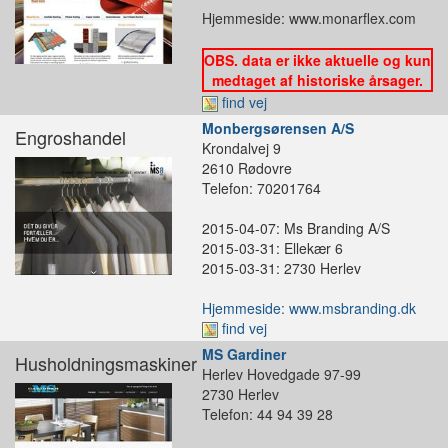
Hjemmeside: www.monarflex.com
OBS. data er ikke aktuelle og kun
medtaget af historiske årsager.
find vej
Monbergsørensen A/S
Engroshandel
Krondalvej 9
2610 Rødovre
Telefon: 70201764
2015-04-07: Ms Branding A/S
2015-03-31: Ellekær 6
2015-03-31: 2730 Herlev
Hjemmeside: www.msbranding.dk
find vej
MS Gardiner
Husholdningsmaskiner
Herlev Hovedgade 97-99
2730 Herlev
Telefon: 44 94 39 28