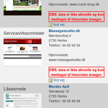
Hjemmeside: www.marki-shop.dk
OBS. data er ikke aktuelle og kun
medtaget af historiske årsager.
find vej
Massagestudiet.dk
Servicevirksomheder
Nørrelundvej 4
2730 Herlev
Telefon: 44 92 92 54
Hjemmeside:
www.massagestudiet.dk
OBS. data er ikke aktuelle og kun
medtaget af historiske årsager.
find vej
Mavako ApS
Låsesmede
Valnæsvej 19
2730 Herlev
Telefon: 38 28 48 08