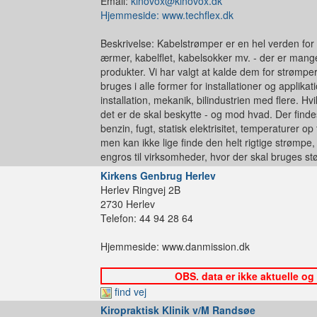
Email:
kinovox@kinovox.dk
Hjemmeside: www.techflex.dk
Beskrivelse: Kabelstrømper er en hel verden for 
ærmer, kabelflet, kabelsokker mv. - der er mange
produkter. Vi har valgt at kalde dem for strømper
bruges i alle former for installationer og applikat
installation, mekanik, bilindustrien med flere. 
det er de skal beskytte - og mod hvad. Der find
benzin, fugt, statisk elektrisitet, temperaturer op
men kan ikke lige finde den helt rigtige strømpe
engros til virksomheder, hvor der skal bruges s
Kirkens Genbrug Herlev
Herlev Ringvej 2B
2730 Herlev
Telefon: 44 94 28 64
Hjemmeside: www.danmission.dk
OBS. data er ikke aktuelle og
find vej
Kiropraktisk Klinik v/M Randsøe