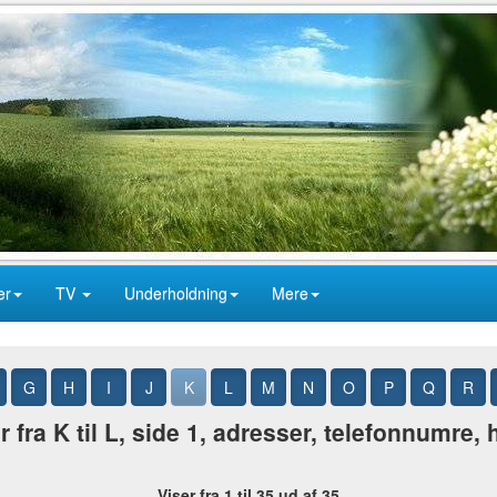
er
TV
Underholdning
Mere
G
H
I
J
K
L
M
N
O
P
Q
R
 fra K til L, side 1, adresser, telefonnumre,
Viser fra 1 til 35 ud af 35