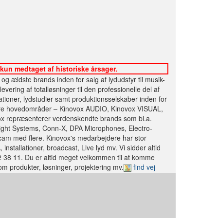
 kun medtaget af historiske årsager.
g ældste brands inden for salg af lydudstyr til musik-
vering af totalløsninger til den professionelle del af
ationer, lydstudier samt produktionsselskaber inden for
 fire hovedområder – Kinovox AUDIO, Kinovox VISUAL,
 repræsenterer verdenskendte brands som bl.a.
right Systems, Conn-X, DPA Microphones, Electro-
scam med flere. Kinovox's medarbejdere har stor
nstallationer, broadcast, Live lyd mv. Vi sidder altid
22 38 11. Du er altid meget velkommen til at komme
k om produkter, løsninger, projektering mv.
find vej