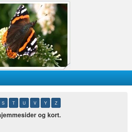
S
T
U
V
Y
Z
 hjemmesider og kort.