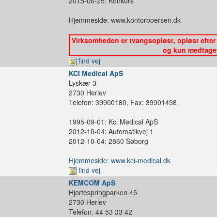
2015-06-25: Konkurs
Hjemmeside: www.kontorboersen.dk
Virksomheden er tvangsopløst, opløst efter 
og kun medtaget 
find vej
KCI Medical ApS
Lyskær 3
2730 Herlev
Telefon: 39900180, Fax: 39901498
1995-09-01: Kci Medical ApS
2012-10-04: Automatikvej 1
2012-10-04: 2860 Søborg
Hjemmeside: www.kci-medical.dk
find vej
KEMCOM ApS
Hjortespringparken 45
2730 Herlev
Telefon: 44 53 33 42