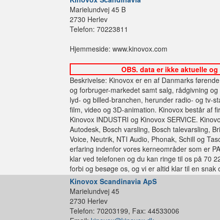
Marielundvej 45 B
2730 Herlev
Telefon: 70223811
Hjemmeside: www.kinovox.com
OBS. data er ikke aktuelle og
Beskrivelse: Kinovox er en af Danmarks førende o
og forbruger-markedet samt salg, rådgivning og le
lyd- og billed-branchen, herunder radio- og tv-st
film, video og 3D-animation. Kinovox består af
Kinovox INDUSTRI og Kinovox SERVICE. Kinovox
Autodesk, Bosch varsling, Bosch talevarsling, B
Voice, Neutrik, NTI Audio, Phonak, Schill og Ta
erfaring indenfor vores kerneområder som er PA, i
klar ved telefonen og du kan ringe til os på 70 
forbi og besøge os, og vi er altid klar til en sna
Kinovox Scandinavia ApS
Marielundvej 45
2730 Herlev
Telefon: 70203199, Fax: 44533006