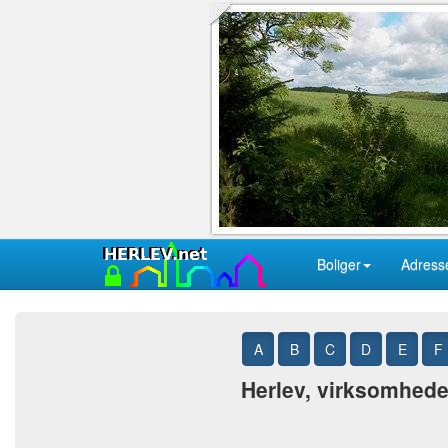
Boliger
Adress
A
B
C
D
E
F
Herlev, virksomheder